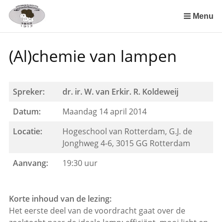
Sla
links
Menu
over
Spring
(Al)chemie van lampen
naar
de
inhoud
Spring
Spreker:
dr. ir. W. van Erkir. R. Koldeweij
naar
Datum:
Maandag 14 april 2014
het
menu
Locatie:
Hogeschool van Rotterdam, G.J. de
Jonghweg 4-6, 3015 GG Rotterdam
Aanvang:
19:30 uur
Korte inhoud van de lezing:
Het eerste deel van de voordracht gaat over de