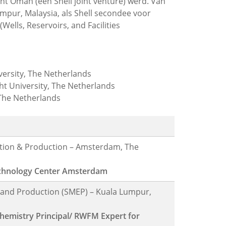
t Oman (een Shell joint venture) werd. Van
umpur, Malaysia, als Shell secondee voor
ells, Reservoirs, and Facilities
ersity, The Netherlands
t University, The Netherlands
 The Netherlands
ration & Production – Amsterdam, The
 Technology Center Amsterdam
n and Production (SMEP) – Kuala Lumpur,
hemistry Principal/ RWFM Expert for