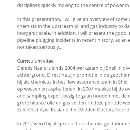
disciplines quickly moving to the centre of power in 
In this presentation, I will give an overview of som
chemists in the upstream oil and gas industry to da
inorganic scale. In addition, I will present the good
pipeline plugging incidents in recent history, as a
not taken seriously...
Curriculum vitae
Dennis Naafs is sinds 2004 werkzaam bij Shell in d
achtergrond. Direct na zijn promotie in de geochem
hij als chemicus in het flow assurance team in She
op wassen en asphaltenen. In 2007 maakte hij de ove
and sampling expert bezig te gaan houden met de m
grote nieuwe olie en gas velden. In deze periode we
Zuid-Oost Azie, Rusland, het Midden Oosten, Noord 
In 2012 werd hij als production chemist gestatione