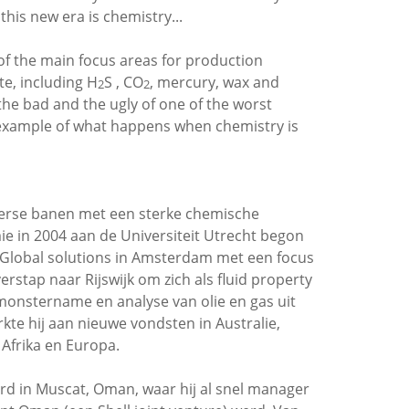
this new era is chemistry...
e of the main focus areas for production
te, including H
S , CO
, mercury, wax and
2
2
, the bad and the ugly of one of the worst
n example of what happens when chemistry is
iverse banen met een sterke chemische
ie in 2004 aan de Universiteit Utrecht begon
ll Global solutions in Amsterdam met een focus
rstap naar Rijswijk om zich als fluid property
onstername en analyse van olie en gas uit
rkte hij aan nieuwe vondsten in Australie,
Afrika en Europa.
erd in Muscat, Oman, waar hij al snel manager