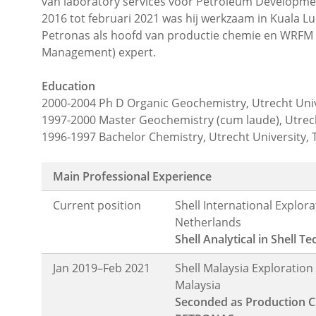
van laboratory services voor Petroleum Developmen
2016 tot februari 2021 was hij werkzaam in Kuala L
Petronas als hoofd van productie chemie en WRFM (W
Management) expert.
Education
2000-2004 Ph D Organic Geochemistry, Utrecht Univ
1997-2000 Master Geochemistry (cum laude), Utrech
1996-1997 Bachelor Chemistry, Utrecht University,
Main Professional Experience
Current position
Shell International Explo
Netherlands
Shell Analytical in Shell
Jan 2019–Feb 2021
Shell Malaysia Exploratio
Malaysia
Seconded as Production C