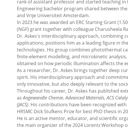
rank of assistant professor and started teaching in
Engineering bachelor program shared between the 
and Vrije Universiteit Amsterdam.
In 2023 he was awarded an ERC Starting Grant (1.50
(NGF) grant together with colleague Charusheela R
Dr. Askes's interdisciplinary approach, combining cu
applications, positions him as a leading figure in 
technologies. His group combines photothermal ca
finite-element modelling, and microkinetic analysis
obtained on how periodic illumination affects the ene
As a researcher, Dr. Askes brings together deep curi
spirit. His interdisciplinary approach and commitme
only innovative, but also deeply relevant to the so
Throughout his career, Dr. Askes has published exten
as
Angewandte Chemie
,
Advanced Materials
,
ACS Cataly
(JACS)
. His contributions have been recognized with
HRSMC Dick Stufkens Prize for best PhD thesis in 20
He is an active mentor, educator, and scientific orga
the main organizer of the 2024 Lorentz Workshop o