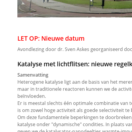
LET OP: Nieuwe datum
Avondlezing door dr. Sven Askes georganiseerd do
Katalyse met lichtflitsen: nieuwe rege
Samenvatting
Heterogene katalyse ligt aan de basis van het mer
maar in traditionele reactoren kunnen we de activite
beïnvloeden.
Er is meestal slechts één optimale combinatie van 
is om zowel hoge activiteit als goede selectiviteit te
Om deze fundamentele beperkingen te doorbreken,
katalyse onder "dynamische" condities. In plaats v
geven we de katalysator-nanodeeltjes warmte-impuls