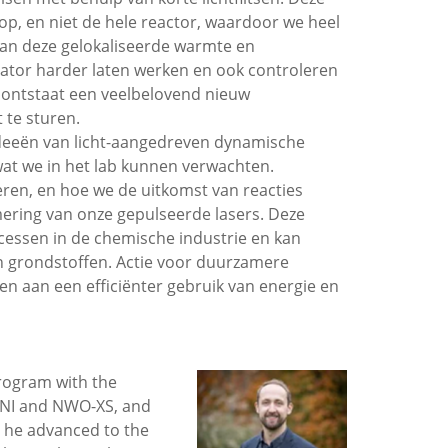
 op, en niet de hele reactor, waardoor we heel
an deze gelokaliseerde warmte en
tor harder laten werken en ook controleren
o ontstaat een veelbelovend nieuw
 te sturen.
 ideeën van licht-aangedreven dynamische
 wat we in het lab kunnen verwachten.
oeren, en hoe we de uitkomst van reacties
ring van onze gepulseerde lasers. Deze
essen in de chemische industrie en kan
en grondstoffen. Actie voor duurzamere
en aan een efficiënter gebruik van energie en
program with the
ENI and NWO-XS, and
3 he advanced to the