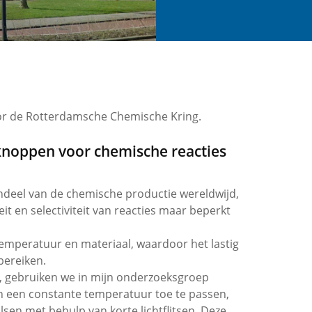
or de Rotterdamsche Chemische Kring.
lknoppen voor chemische reacties
endeel van de chemische productie wereldwijd,
it en selectiviteit van reacties maar beperkt
temperatuur en materiaal, waardoor het lastig
 bereiken.
 gebruiken we in mijn onderzoeksgroep
an een constante temperatuur toe te passen,
en met behulp van korte lichtflitsen. Deze