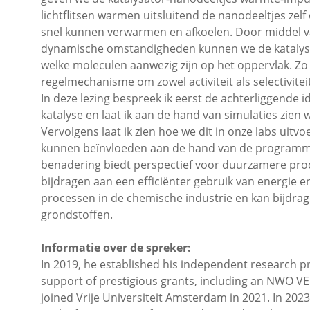
lichtflitsen warmen uitsluitend de nanodeeltjes zelf
snel kunnen verwarmen en afkoelen. Door middel v
dynamische omstandigheden kunnen we de katalysa
welke moleculen aanwezig zijn op het oppervlak. Z
regelmechanisme om zowel activiteit als selectiviteit
In deze lezing bespreek ik eerst de achterliggende
katalyse en laat ik aan de hand van simulaties zien
Vervolgens laat ik zien hoe we dit in onze labs uitv
kunnen beïnvloeden aan de hand van de programme
benadering biedt perspectief voor duurzamere proc
bijdragen aan een efficiënter gebruik van energie 
processen in de chemische industrie en kan bijdrag
grondstoffen.
Informatie over de spreker:
In 2019, he established his independent research 
support of prestigious grants, including an NWO V
joined Vrije Universiteit Amsterdam in 2021. In 202