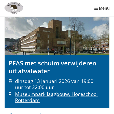
Sla
links
Menu
over
Spring
naar
de
inhoud
Spring
naar
het
PFAS met schuim verwijderen
menu
uit afvalwater
dinsdag 13 januari 2026 van 19:00
uur tot 22:00 uur
Museumpark laagbouw, Hogeschool
Rotterdam