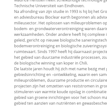
Maurice Henssen heeft scheikundige technologie g
Technische Universiteit van Eindhoven.
Na afronding van zijn studie in 1993 is hij bij het G
en adviesbureau Bioclear earth begonnen als advis
milieusector. Het oplossen van milieuproblemen op
bodem- en grondwaterverontreiniging waren daarin
werkzaamheden. Onder andere heeft hij complexe 
geleid, gericht op nieuwe biologische saneringstec
bodemverontreiniging en biologische zuiveringssy
ruimtevaart. Sinds 1997 heeft hij daarnaast projec
het gebied van duurzame industriële processen, zo
de biologische winning van koper in Chili.
De laatste jaren houdt hij zich met name bezig me
gebiedsinrichting en –ontwikkeling, waarin een sa
milieuproblemen, duurzame productie en circulair
projecten zijn het omzetten van reststromen in gro
stimuleren van warmte koude opslag in combinatie
gebied van groene inrichtingen voor het schoon m
gebied ten aanzien van nutriënten en gewasbescherm