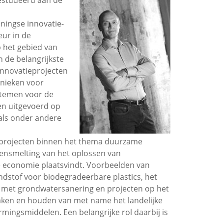
estudeerd aan de
roningse innovatie-
eur in de
 het gebied van
 de belangrijkste
innovatieprojecten
hnieken voor
stemen voor de
ten uitgevoerd op
als onder andere
t projecten binnen het thema duurzame
mensmelting van het oplossen van
e economie plaatsvindt. Voorbeelden van
ndstof voor biodegradeerbare plastics, het
 met grondwatersanering en projecten op het
aken en houden van met name het landelijke
ingsmiddelen. Een belangrijke rol daarbij is