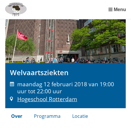
Sla
links
Menu
over
Spring
naar
de
inhoud
Spring
naar
het
Welvaartsziekten
menu
maandag 12 februari 2018 van 19:00
uur tot 22:00 uur
Hogeschool Rotterdam
Over
Programma
Locatie