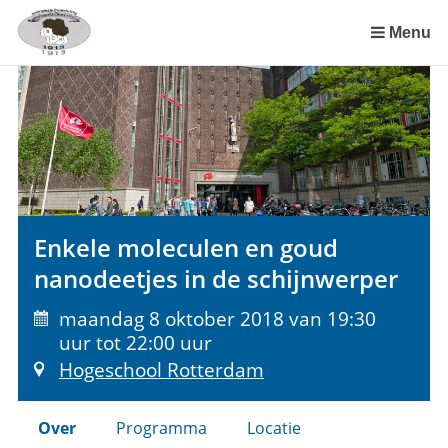
Sla
links
Menu
over
Spring
naar
de
inhoud
Spring
naar
het
Enkele moleculen en goud
menu
nanodeetjes in de schijnwerper
maandag 8 oktober 2018 van 19:30
uur tot 22:00 uur
Hogeschool Rotterdam
Over
Programma
Locatie