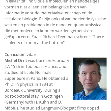
in elkaar zit. Individuele moleculen en nanodeeltjes
vormen niet alleen een belangrijke bron van
informatie voor de materiaalwetenschap en de
cellulaire biologie. Er zijn ook tal van boeiende fysische
wetten en problemen in de nano- en quantumfysica
die met moleculen kunnen worden getoetst en
geëxploreerd. Zoals Richard Feynman schreef: “There
is plenty of room at the bottom”.
Curriculum vitae
Michel Orrit
was born on February
27, 1956 in Toulouse, France, and
studied at Ecole Normale
Supérieure in Paris. He obtained a
Ph.D. in physics in 1984 at
Bordeaux University. During a
post-doctoral stay in Göttingen
(Germany) with H. Kuhn and D.
Möbius, he studied Langmuir-Blodgett films doped