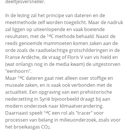
deeltjesversneller.
In de lezing zal het principe van dateren en de
meetmethode zelf worden toegelicht. Maar de nadruk
zal liggen op uiteenlopende en vaak boeiende
14
resultaten, met de
C methode behaald. Naast de
reeds genoemde mammoeten komen zaken aan de
orde zoals de raadselachtige grotschilderingen in de
Franse Ardèche, de vraag of Floris V van vis hield en
(wat onlangs nog in de media kwam) de uitgestorven
"eenhoorn".
14
Maar
C dateren gaat niet alleen over stoffige en
museale zaken, en is vaak ook verbonden met de
actualiteit. Een opgraving van een prehistorische
nederzetting in Syrië bijvoorbeeld draagt bij aan
modern onderzoek naar klimaatverandering.
14
Daarnaast speelt
C een rol als "tracer" voor
processen van belang in milieuonderzoek, zoals voor
het broeikasgas CO
.
2