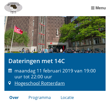
Sla
links
Menu
over
Spring
naar
de
inhoud
Spring
naar
het
Dateringen met 14C
menu
maandag 11 februari 2019 van 19:00
uur tot 22:00 uur
Hogeschool Rotterdam
Over
Programma
Locatie