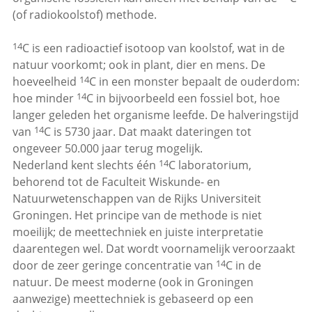
(of radiokoolstof) methode.
14
C is een radioactief isotoop van koolstof, wat in de
natuur voorkomt; ook in plant, dier en mens. De
14
hoeveelheid
C in een monster bepaalt de ouderdom:
14
hoe minder
C in bijvoorbeeld een fossiel bot, hoe
langer geleden het organisme leefde. De halveringstijd
14
van
C is 5730 jaar. Dat maakt dateringen tot
ongeveer 50.000 jaar terug mogelijk.
14
Nederland kent slechts één
C laboratorium,
behorend tot de Faculteit Wiskunde- en
Natuurwetenschappen van de Rijks Universiteit
Groningen. Het principe van de methode is niet
moeilijk; de meettechniek en juiste interpretatie
daarentegen wel. Dat wordt voornamelijk veroorzaakt
14
door de zeer geringe concentratie van
C in de
natuur. De meest moderne (ook in Groningen
aanwezige) meettechniek is gebaseerd op een