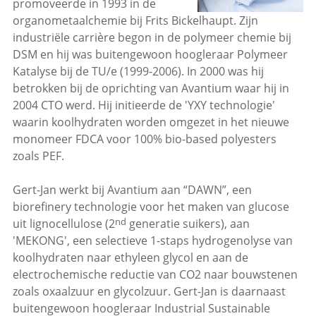
promoveerde in 1993 in de
organometaalchemie bij Frits Bickelhaupt. Zijn
industriële carrière begon in de polymeer chemie bij
DSM en hij was buitengewoon hoogleraar Polymeer
Katalyse bij de TU/e (1999-2006). In 2000 was hij
betrokken bij de oprichting van Avantium waar hij in
2004 CTO werd. Hij initieerde de 'YXY technologie'
waarin koolhydraten worden omgezet in het nieuwe
monomeer FDCA voor 100% bio-based polyesters
zoals PEF.
Gert-Jan werkt bij Avantium aan “DAWN”, een
biorefinery technologie voor het maken van glucose
nd
uit lignocellulose (2
generatie suikers), aan
'MEKONG', een selectieve 1-staps hydrogenolyse van
koolhydraten naar ethyleen glycol en aan de
electrochemische reductie van CO2 naar bouwstenen
zoals oxaalzuur en glycolzuur. Gert-Jan is daarnaast
buitengewoon hoogleraar Industrial Sustainable