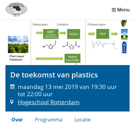
Sla
links
Menu
over
Spring
naar
de
inhoud
Spring
naar
het
De toekomst van plastics
menu
maandag 13 mei 2019 van 19:30 uur
tot 22:00 uur
Hogeschool Rotterdam
Over
Programma
Locatie