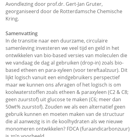
Avondlezing door prof.dr. Gert-Jan Gruter,
georganiseerd door de Rotterdamsche Chemische
Kring.
Samenvatting
In de transitie naar een duurzame, circulaire
samenleving investeren we veel tijd en geld in het
ontwikkelen van bio-based versies van moleculen die
we vandaag de dag al gebruiken (drop-in) zoals bio-
based etheen en para-xyleen (voor tereftaalzuur). Dit
lijkt logisch vanuit een eindgebruikers perspectief
maar we kunnen ons afvragen of het logisch is om
koolwaterstoffen zoals etheen & paraxyleen (C2 & C8;
geen zuurstof) uit glucose te maken (C6; meer dan
50wt% zuurstof). Zouden we als een alternatief geen
gebruik kunnen en moeten maken van de structuur
die al aanwezig is in de koolhydraten als we nieuwe
monomeren ontwikkelen? FDCA (furaandicarbonzuur)
is zo’n voorbeeld.