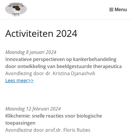
Sla
links
Menu
over
Spring
Activiteiten 2024
naar
de
inhoud
Maandag 8 januari 2024
Spring
Innovatieve perspectieven op kankerbehandeling
naar
door ontwikkeling van beeldgestuurde therapeutica
het
Avondlezing door dr. Kristina Djanashvili
menu
Lees meer>>
Maandag 12 februari 2024
Klikchemie: snelle reacties voor biologische
toepassingen
Avondlezing door prof.dr. Floris Rutjes