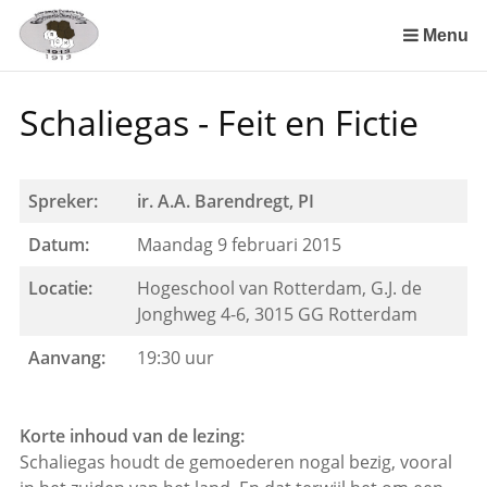
Sla
links
Menu
over
Spring
Schaliegas - Feit en Fictie
naar
de
inhoud
Spring
Spreker:
ir. A.A. Barendregt, PI
naar
Datum:
Maandag 9 februari 2015
het
menu
Locatie:
Hogeschool van Rotterdam, G.J. de
Jonghweg 4-6, 3015 GG Rotterdam
Aanvang:
19:30 uur
Korte inhoud van de lezing:
Schaliegas houdt de gemoederen nogal bezig, vooral