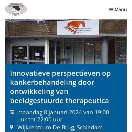
Sla
links
Menu
over
Spring
naar
de
inhoud
Spring
naar
het
Innovatieve perspectieven op
menu
kankerbehandeling door
ontwikkeling van
beeldgestuurde therapeutica
maandag 8 januari 2024 van 19:00
uur tot 22:00 uur
Wijkcentrum De Brug, Schiedam