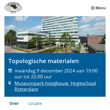
Sla
links
Menu
over
Spring
naar
de
inhoud
Spring
naar
het
Topologische materialen
menu
maandag 9 december 2024 van 19:00
uur tot 22:00 uur
Museumpark hoogbouw, Hogeschool
Rotterdam
Over
Locatie