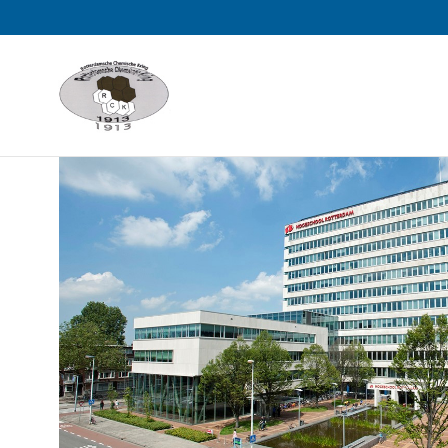
Sla
links
over
Spring
naar
de
inhoud
Spring
naar
het
menu