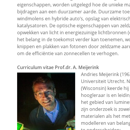
eigenschappen, worden uitgelegd hoe de unieke ma
bijdragen aan een duurzamer aarde. Duurzame toe
windmolens en hybride auto’s, opslag van elektrische
katalysatoren. De optische eigenschappen van zeldza
opwekken van licht in energiezuinige lichtbronnen (
het belang in de toekomst verder kan toenemen, wo
knippen en plakken van fotonen door zeldzame aar
om de efficiëntie van zonnecellen te verhogen.
Curriculum vitae Prof.dr. A. Meijerink
Andries Meijerink (19
Universiteit Utrecht.
(Wisconsin) keerde hij
hoogleraar is en leid
het gebied van lumines
zijn onderzoek is zowe
materialen als het met
modelleren van belang.