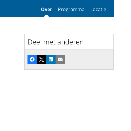
Over
Programma
Locatie
Deel met anderen
Facebook
X
LinkedIn
E-mail