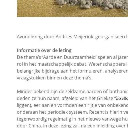
Avondlezing door Andries Meijerink georganiseerd
Informatie over de lezing
De thema’s ‘Aarde en Duurzaamheid’ spelen al jar
rol in het maatschappelijk debat. Wetenschappers 
belangrijke bijdrage aan het formuleren, analysere
vraagstukken binnen deze thema’s.
Minder bekend zijn de zeldzame aarden of lanthanid
deden ze hun naam, afgeleid van het Griekse “
liggen), eer aan en vormden een rijtje van onbeke
onderaan het periodiek systeem. Recent is hierin 
tegenwoordig regelmatig in het nieuws vanwege h
door China. In deze lezing zal, na een inleiding o