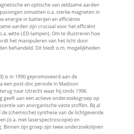
gnetische en optische van zeldzame aarden
passingen omvatten o.a. sterke magneten in
 energie in batterijen en efficiënte
me aarden zijn cruciaal voor het efficiënt
o.a. witte LED-lampen). Om te illustreren hoe
rdt het manipuleren van het licht door
den behandeld. Dit biedt o.m. mogelijkheden
63) is in 1990 gepromoveerd aan de
 Na een post-doc periode in Madison
 terug naar Utrecht waar hij sinds 1996
ing geeft aan een actieve onderzoeksgroep op
centie van anorganische vaste stoffen. Bij al
l de (chemische) synthese van de lichtgevende
en (o.a. met laserspectroscopie) en
 Binnen zijn groep zijn twee onderzoekslijnen