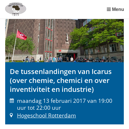
Sla
links
Menu
over
Spring
naar
de
inhoud
Spring
naar
het
De tussenlandingen van Icarus
menu
(over chemie, chemici en over
inventiviteit en industrie)
maandag 13 februari 2017 van 19:00
uur tot 22:00 uur
Hogeschool Rotterdam