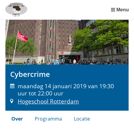
Sla
links
Menu
over
Spring
naar
de
inhoud
Spring
naar
het
Cybercrime
menu
maandag 14 januari 2019 van 19:30
uur tot 22:00 uur
Hogeschool Rotterdam
Over
Programma
Locatie