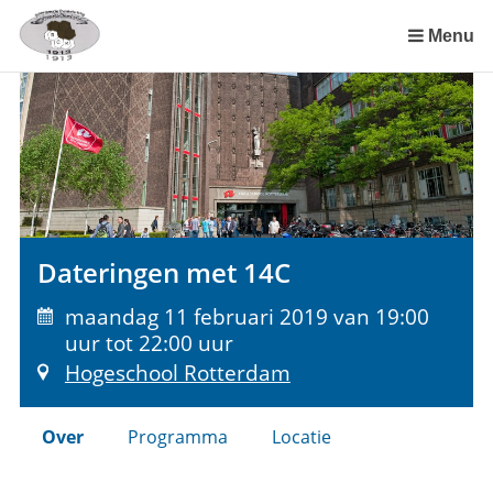
Sla
links
Menu
over
Spring
naar
de
inhoud
Spring
naar
het
Dateringen met 14C
menu
maandag 11 februari 2019 van 19:00
uur tot 22:00 uur
Hogeschool Rotterdam
Over
Programma
Locatie