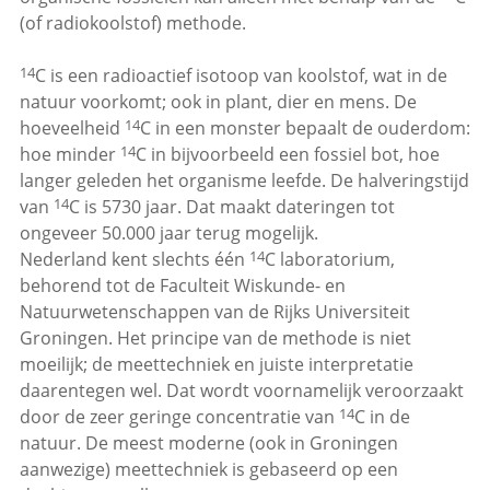
(of radiokoolstof) methode.
14
C is een radioactief isotoop van koolstof, wat in de
natuur voorkomt; ook in plant, dier en mens. De
14
hoeveelheid
C in een monster bepaalt de ouderdom:
14
hoe minder
C in bijvoorbeeld een fossiel bot, hoe
langer geleden het organisme leefde. De halveringstijd
14
van
C is 5730 jaar. Dat maakt dateringen tot
ongeveer 50.000 jaar terug mogelijk.
14
Nederland kent slechts één
C laboratorium,
behorend tot de Faculteit Wiskunde- en
Natuurwetenschappen van de Rijks Universiteit
Groningen. Het principe van de methode is niet
moeilijk; de meettechniek en juiste interpretatie
daarentegen wel. Dat wordt voornamelijk veroorzaakt
14
door de zeer geringe concentratie van
C in de
natuur. De meest moderne (ook in Groningen
aanwezige) meettechniek is gebaseerd op een