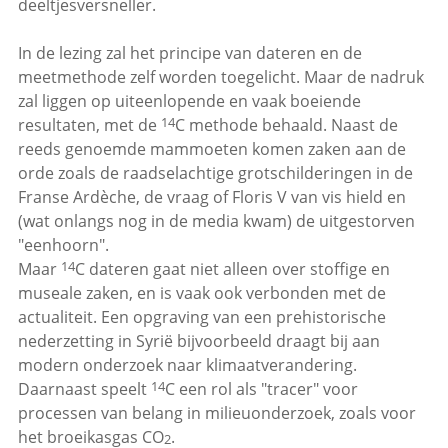
deeltjesversneller.
In de lezing zal het principe van dateren en de
meetmethode zelf worden toegelicht. Maar de nadruk
zal liggen op uiteenlopende en vaak boeiende
14
resultaten, met de
C methode behaald. Naast de
reeds genoemde mammoeten komen zaken aan de
orde zoals de raadselachtige grotschilderingen in de
Franse Ardèche, de vraag of Floris V van vis hield en
(wat onlangs nog in de media kwam) de uitgestorven
"eenhoorn".
14
Maar
C dateren gaat niet alleen over stoffige en
museale zaken, en is vaak ook verbonden met de
actualiteit. Een opgraving van een prehistorische
nederzetting in Syrië bijvoorbeeld draagt bij aan
modern onderzoek naar klimaatverandering.
14
Daarnaast speelt
C een rol als "tracer" voor
processen van belang in milieuonderzoek, zoals voor
het broeikasgas CO
.
2