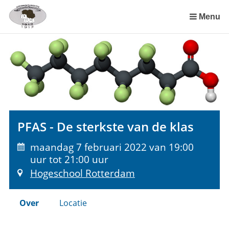
Sla
links
Menu
over
Spring
naar
de
inhoud
Spring
naar
het
PFAS - De sterkste van de klas
menu
maandag 7 februari 2022 van 19:00
uur tot 21:00 uur
Hogeschool Rotterdam
Over
Locatie