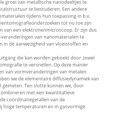
ële groei van metallische nanodeeltjes te
ristalstructuur te bestuderen. Een andere
nomaterialen tijdens hun toepassing in b.v.
onentomografieonderzoeken tot nu toe zijn
 van een elektronenmicroscoop. Er zijn dus
-veranderingen van nanomaterialen te
n in de aanwezigheid van vloeistoffen en
itgang die kan worden geboekt door zowel
tomografie te versnellen. Op deze manier
ren van vormveranderingen van metalen
bben we de elementaire diffusiedynamiek van
3D gemeten. Ten slotte kunnen we, door
 combineren met een kwantitatieve
de coördinatiegetallen van de
bij hoge temperaturen en in gasvormige