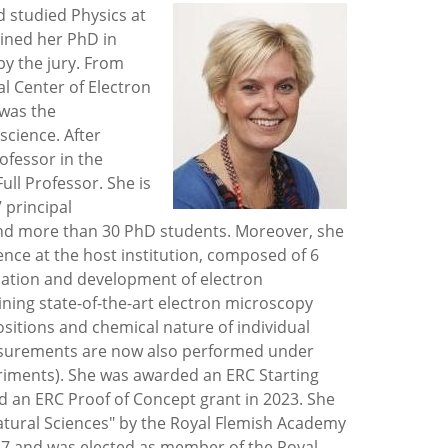
d studied Physics at
ained her PhD in
by the jury. From
l Center of Electron
 was the
cience. After
ofessor in the
ll Professor. She is
 principal
and more than 30 PhD students. Moreover, she
ence at the host institution, composed of 6
ication and development of electron
ning state-of-the-art electron microscopy
sitions and chemical nature of individual
surements are now also performed under
periments). She was awarded an ERC Starting
d an ERC Proof of Concept grant in 2023. She
atural Sciences" by the Royal Flemish Academy
17 and was elected as member of the Royal