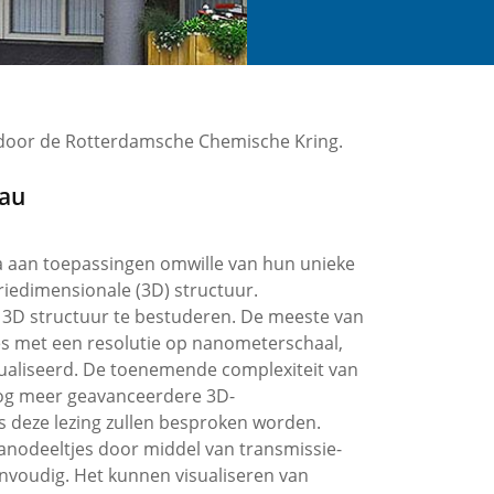
d door de Rotterdamsche Chemische Kring.
eau
la aan toepassingen omwille van hun unieke
riedimensionale (3D) structuur.
e 3D structuur te bestuderen. De meeste van
es met een resolutie op nanometerschaal,
ualiseerd. De toenemende complexiteit van
nog meer geavanceerdere 3D-
ns deze lezing zullen besproken worden.
nanodeeltjes door middel van transmissie-
nvoudig. Het kunnen visualiseren van