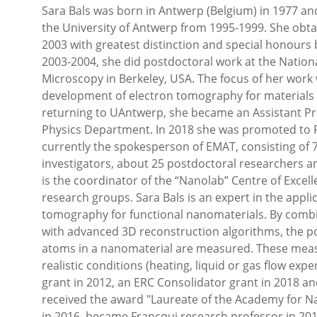
Sara Bals was born in Antwerp (Belgium) in 1977 an
the University of Antwerp from 1995-1999. She obt
2003 with greatest distinction and special honours 
2003-2004, she did postdoctoral work at the Nationa
Microscopy in Berkeley, USA. The focus of her work
development of electron tomography for materials s
returning to UAntwerp, she became an Assistant Pr
Physics Department. In 2018 she was promoted to Fu
currently the spokesperson of EMAT, consisting of 7
investigators, about 25 postdoctoral researchers 
is the coordinator of the “Nanolab” Centre of Excell
research groups. Sara Bals is an expert in the appl
tomography for functional nanomaterials. By combi
with advanced 3D reconstruction algorithms, the po
atoms in a nanomaterial are measured. These mea
realistic conditions (heating, liquid or gas flow ex
grant in 2012, an ERC Consolidator grant in 2018 an
received the award "Laureate of the Academy for N
in 2016, became Francqui research professor in 20