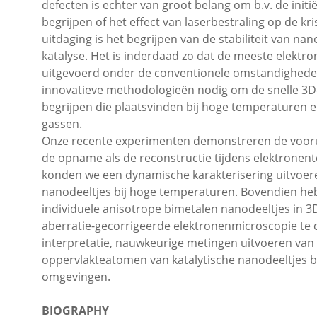
defecten is echter van groot belang om b.v. de initi
begrijpen of het effect van laserbestraling op de k
uitdaging is het begrijpen van de stabiliteit van na
katalyse. Het is inderdaad zo dat de meeste elektr
uitgevoerd onder de conventionele omstandigheden
innovatieve methodologieën nodig om de snelle 3D
begrijpen die plaatsvinden bij hoge temperaturen e
gassen.
Onze recente experimenten demonstreren de vooru
de opname als de reconstructie tijdens elektronen
konden we een dynamische karakterisering uitvoe
nanodeeltjes bij hoge temperaturen. Bovendien he
individuele anisotrope bimetalen nanodeeltjes in 
aberratie-gecorrigeerde elektronenmicroscopie te
interpretatie, nauwkeurige metingen uitvoeren van 
oppervlakteatomen van katalytische nanodeeltjes 
omgevingen.
BIOGRAPHY