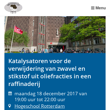
Sla
links
Menu
over
Spring
naar
de
inhoud
Spring
naar
het
Katalysatoren voor de
menu
verwijdering van zwavel en
stikstof uit oliefracties in een
raffinaderij
maandag 18 december 2017 van
19:00 uur tot 22:00 uur
Hogeschool Rotterdam